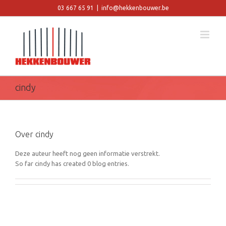
Skip
03 667 65 91
|
info@hekkenbouwer.be
to
content
cindy
Over
cindy
Deze auteur heeft nog geen informatie verstrekt.
So far cindy has created 0 blog entries.